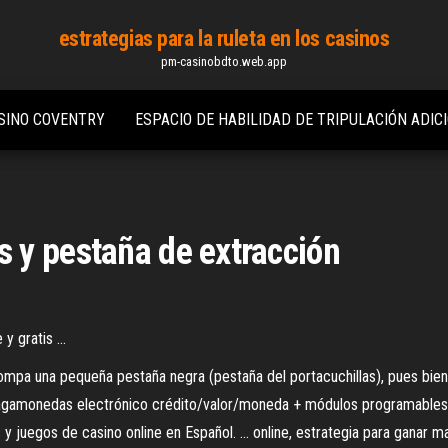
estrategias para la ruleta en los casinos
pm-casinobdto.web.app
ASINO COVENTRY
ESPACIO DE HABILIDAD DE TRIPULACIÓN ADI
 y pestaña de extracción
 gratis ...
rompa una pequeña pestaña negra (pestaña del portacuchillas), pues bien
.. tragamonedas electrónico crédito/valor/moneda + módulos programables
 juegos de casino online en Español. ... online, estrategia para ganar m