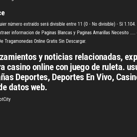
ce
er número extraído será divisible entre 11 (0 - No divisible) - Sí 1.104. 
Extraer informacion de Paginas Blancas y Paginas Amarillas Necesito ....
 De Tragamonedas Online Gratis Sin Descargar.
amientos y noticias relacionadas, expl
 casino online con juego de ruleta. usua
as Deportes, Deportes En Vivo, Casino,
de datos web.
otCity