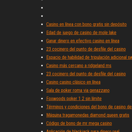
Casino en línea con bono gratis sin depósito
Edad de juego de casino de mole lake
Ganar dinero en efectivo casino en línea
23 cocinero del punto de desfile del casino
Espacio de habilidad de tripulación adicional s
Casino más cercano a ridgeland ms
23 cocinero del punto de desfile del casino
Casino casino clásico en línea
Sala de poker roma via genazzano
Foxwoods poker 1 2 sin límite
Términos y condiciones del bono de casino d
Máquina tragamonedas diamond queen gratis
Código de bono de mr mega casino
Aplicación de blackjack para dinero real