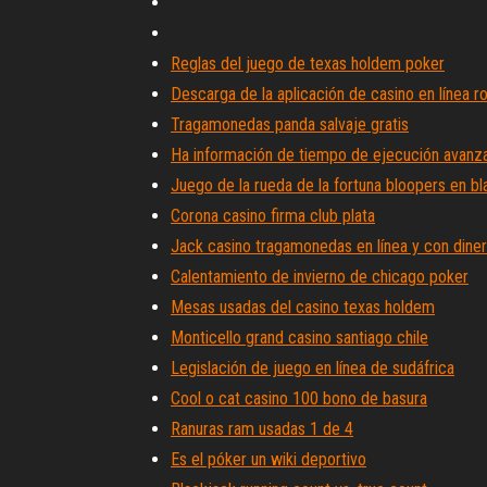
Reglas del juego de texas holdem poker
Descarga de la aplicación de casino en línea r
Tragamonedas panda salvaje gratis
Ha información de tiempo de ejecución avanza
Juego de la rueda de la fortuna bloopers en b
Corona casino firma club plata
Jack casino tragamonedas en línea y con diner
Calentamiento de invierno de chicago poker
Mesas usadas del casino texas holdem
Monticello grand casino santiago chile
Legislación de juego en línea de sudáfrica
Cool o cat casino 100 bono de basura
Ranuras ram usadas 1 de 4
Es el póker un wiki deportivo