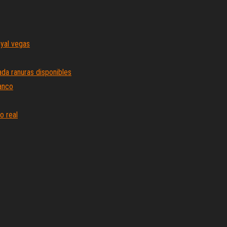
oyal vegas
da ranuras disponibles
lanco
o real