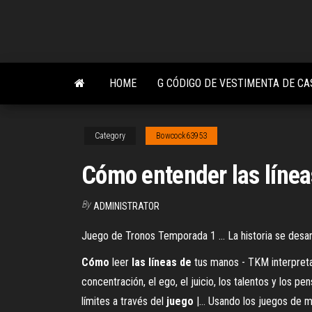
Skip
to
the
content
HOME
G CÓDIGO DE VESTIMENTA DE C
Category
Bowcock63953
Cómo entender las línea
By
ADMINISTRATOR
Juego de Tronos Temporada 1 ... La historia se desar
Cómo
leer
las
líneas
de
tus manos - TKM interpretar
concentración, el ego, el juicio, los talentos y los 
límites a través del
juego
|… Usando los juegos de me