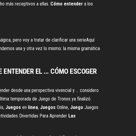
ho más receptivos a ellas.
Cómo
entender
a los
ica, pero voy a tratar de clarificar una serieAquí
rendemos una y otra vez lo mismo: la misma gramática
E DE ENTENDER EL ... CÓMO ESCOGER
nder desde una perspectiva vivencial y ... considero
ltima temporada de Juego de Tronos ya finalizó.
is,
Juegos
en
linea
,
Juegos
Online,
Juego
Juegos
 Actividades Divertidas Para Aprender
Las