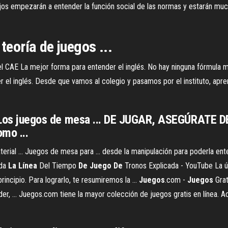
jos empezarán a entender la función social de las normas y estarán muc
teoría de juegos ...
l CAE La mejor forma para entender el inglés. No hay ninguna fórmula mág
r el inglés. Desde que vamos al colegio y pasamos por el instituto, ap
as. Los juegos de mesa ... DE JUGAR, ASEGÚRAT
mo ...
ial ... Juegos de mesa para ... desde la manipulación para poderla ente
oda
La
Línea
Del Tiempo
De
Juego
De
Tronos Explicada - YouTube La ú
incipio. Para lograrlo, te resumiremos la ...
Juegos
.com -
Juegos
Grat
nder, ... Juegos.com tiene la mayor colección de juegos gratis en línea.