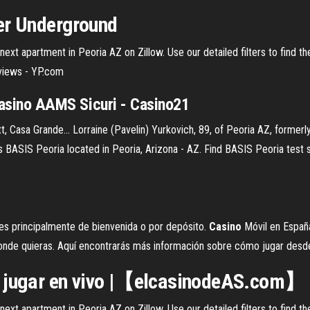
er Underground
 next apartment in Peoria AZ on Zillow. Use our detailed filters to find t
views - YP.com
asino
AAMS Sicuri -
Casino
21
tt, Casa Grande... Lorraine (Pavelin) Yurkovich, 89, of Peoria AZ, forme
 BASIS Peoria located in Peoria, Arizona - AZ. Find BASIS Peoria test s
es principalmente de bienvenida o por depósito.
Casino
Móvil en Españ
donde quieras. Aquí encontrarás más información sobre cómo jugar desd
a jugar en vivo |【elcasinodeAS.com】
 next apartment in Peoria AZ on Zillow. Use our detailed filters to find t