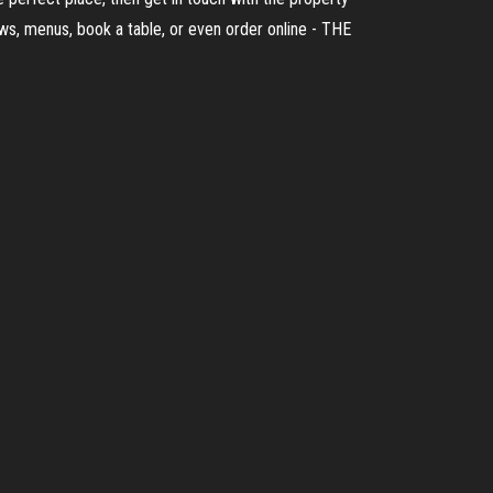
ws, menus, book a table, or even order online - THE