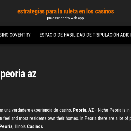
estrategias para la ruleta en los casinos
pm-casinobdto.web.app
ASINO COVENTRY
ESPACIO DE HABILIDAD DE TRIPULACIÓN ADI
 peoria az
en una verdadera experiencia de casino.
Peoria
,
AZ
- Niche Peoria is in
an feel and most residents own their homes. In Peoria there are a lot of 
Peoria
, Illinois
Casinos