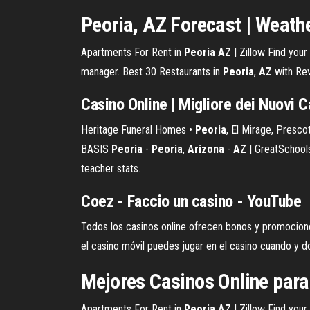
Peoria
,
AZ
Forecast | Weath
Apartments For Rent in
Peoria
AZ
| Zillow Find your
manager. Best 30 Restaurants in
Peoria
,
AZ
with Re
Casino
Online | Migliore dei Nuovi
C
Heritage Funeral Homes •
Peoria
, El Mirage, Presco
BASIS
Peoria
-
Peoria
,
Arizona
-
AZ
| GreatSchools
teacher stats.
Coez - Faccio
un
casino
- YouTube
Todos los casinos online ofrecen bonos y promocion
el casino móvil puedes jugar en el casino cuando y 
Mejores
Casinos
Online par
Apartments For Rent in
Peoria
AZ
| Zillow Find your