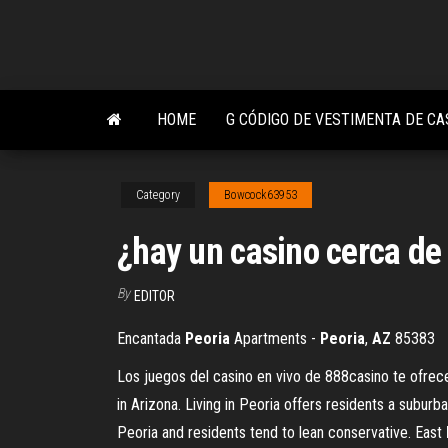
Skip
to
the
content
HOME
G CÓDIGO DE VESTIMENTA DE C
Category
Bowcock63953
¿hay un casino cerca de
By
EDITOR
Encantada
Peoria
Apartments -
Peoria
,
AZ
85383
Los juegos del casino en vivo de 888casino te ofrec
in Arizona. Living in Peoria offers residents a suburb
Peoria and residents tend to lean conservative. East