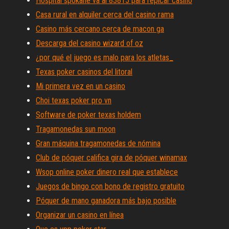
Hospital spokane va al 83815 para repicar casino
Casa rural en alquiler cerca del casino rama
Casino más cercano cerca de macon ga
Descarga del casino wizard of oz
¿por qué el juego es malo para los atletas_
Texas poker casinos del litoral
Mi primera vez en un casino
Choi texas poker pro vn
Software de poker texas holdem
Tragamonedas sun moon
Gran máquina tragamonedas de nómina
Club de póquer califica gira de póquer winamax
Wsop online poker dinero real que establece
Juegos de bingo con bono de registro gratuito
Póquer de mano ganadora más bajo posible
Organizar un casino en línea