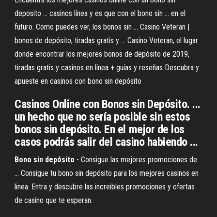
deposito ... casinos línea y es que con el bono sin ... en el
futuro. Como puedes ver, los bonos sin ... Casino Veteran |
bonos de depósito, tiradas gratis y ... Casino Veteran, el lugar
donde encontrar los mejores bonos de depósito de 2019,
tiradas gratis y casinos en línea + guías y reseñas Descubra y
apueste en casinos con bono sin depósito
Casinos Online con Bonos sin Depósito. ...
un hecho que no sería posible sin estos
bonos sin depósito. En el mejor de los
casos podrás salir del casino habiendo ...
Bono
sin
depósito
- Consigue las mejores promociones de
... Consigue tu bono sin depósito para los mejores casinos en
linea. Entra y descubre las increibles promociones y ofertas
de casino que te esperan.