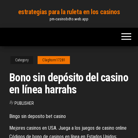
Skip
estrategias para la ruleta en los casinos
to
pm-casinobdto.web.app
the
content
Category
Claghorn17281
Bono sin depósito del casino
en línea harrahs
By
PUBLISHER
Bingo sin deposito bet casino
Mejores casinos en USA. Juega a los juegos de casino online
Códigos de bono de casinos en línea en Estados Unidos;