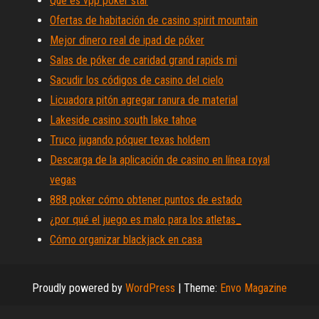
Que es vpp poker star
Ofertas de habitación de casino spirit mountain
Mejor dinero real de ipad de póker
Salas de póker de caridad grand rapids mi
Sacudir los códigos de casino del cielo
Licuadora pitón agregar ranura de material
Lakeside casino south lake tahoe
Truco jugando póquer texas holdem
Descarga de la aplicación de casino en línea royal
vegas
888 poker cómo obtener puntos de estado
¿por qué el juego es malo para los atletas_
Cómo organizar blackjack en casa
Proudly powered by
WordPress
|
Theme:
Envo Magazine