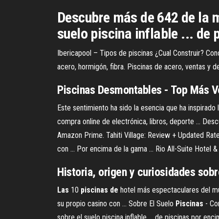
Descubre más de 642 de la me
suelo piscina inflable ... de 
Ibericapool – Tipos de piscinas ¿Cual Construir? Cono
acero, hormigón, fibra. Piscinas de acero, ventas y de
Piscinas
Desmontables - Top Más Ve
Este sentimiento ha sido la esencia que ha inspirado 
compra online de electrónica, libros, deporte ... De
Amazon Prime. Tahiti Village: Review + Updated Rates
con ... Por encima de la gama ... Rio All-Suite Hotel 
Historia, origen y curiosidades sobr
Las
10
piscinas
de
hotel más espectaculares del mund
su propio casino con ... Sobre El Suelo
Piscinas
- Co
sobre el suelo piscina inflable ... de piscinas por enc