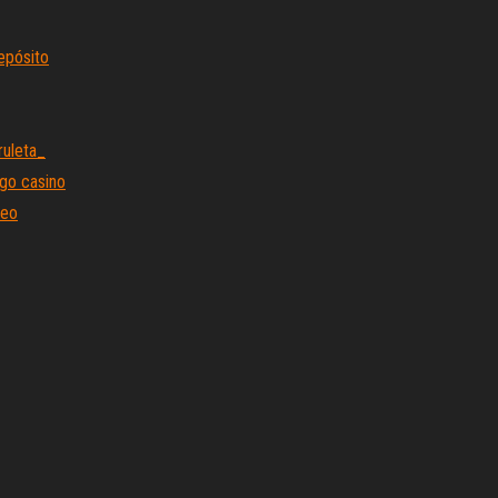
epósito
ruleta_
ngo casino
teo