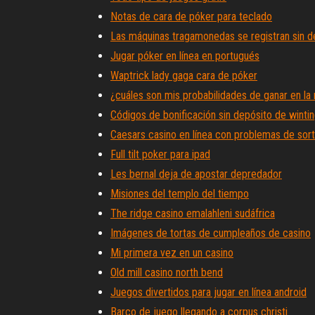
Notas de cara de póker para teclado
Las máquinas tragamonedas se registran sin d
Jugar póker en línea en portugués
Waptrick lady gaga cara de póker
¿cuáles son mis probabilidades de ganar en la 
Códigos de bonificación sin depósito de winti
Caesars casino en línea con problemas de sor
Full tilt poker para ipad
Les bernal deja de apostar depredador
Misiones del templo del tiempo
The ridge casino emalahleni sudáfrica
Imágenes de tortas de cumpleaños de casino
Mi primera vez en un casino
Old mill casino north bend
Juegos divertidos para jugar en línea android
Barco de juego llegando a corpus christi