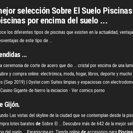
jor selección Sobre El Suelo Piscinas e
piscinas por encima del suelo ...
ce los diferentes tipos de piscinas que existen en la actualidad, venta
sventajas de este tipo de ...
ndidas ...
la ceremonia de corte de acero que dio ... cristal por encima de una lumi
scubre y compra online: electrónica, moda, hogar, libros, deporte y much
 (Sep 2019) | Oyster.com Suites limpias y espaciosas con electrodomést
& Casino Gigante de hierro la iniciacion - Ver comics porno
e Gijón.
o Las vistas del skyline de la ciudad que se contemplan desde la piscina
mpra lotes baratos
de
Sobre El ... Descubre más de 642 de la mejor sele
ima del suelo ... Parapiscina.es: Tienda online
de
accesorios para
Piscina