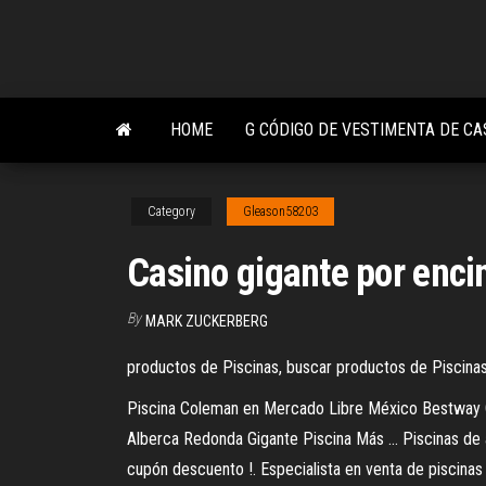
Skip
to
the
content
HOME
G CÓDIGO DE VESTIMENTA DE C
Category
Gleason58203
Casino gigante por enci
By
MARK ZUCKERBERG
productos de Piscinas, buscar productos de Piscinas
Piscina Coleman en Mercado Libre México Bestway C
Alberca Redonda Gigante Piscina Más ... Piscinas de 
cupón descuento !. Especialista en venta de piscinas