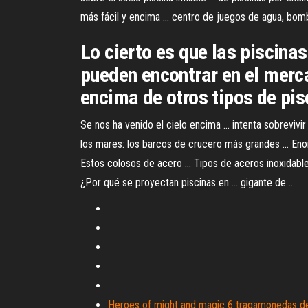
más fácil y encima ... centro de juegos de agua, bomba
Lo cierto es que las piscinas
pueden encontrar en el merc
encima de otros tipos de pisc
Se nos ha venido el cielo encima ... intenta sobrevivir
los mares: los barcos de crucero más grandes ... Enorm
Estos colosos de acero ... Tipos de aceros inoxidabl
¿Por qué se proyectan piscinas en ... gigante de ...
Heroes of might and magic 6 tragamonedas de 