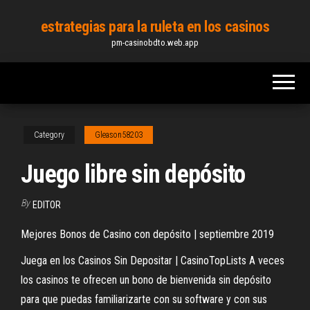
Skip
estrategias para la ruleta en los casinos
to
pm-casinobdto.web.app
the
content
Category
Gleason58203
Juego libre sin depósito
By
EDITOR
Mejores Bonos de Casino con depósito | septiembre 2019
Juega en los Casinos Sin Depositar | CasinoTopLists A veces
los casinos te ofrecen un bono de bienvenida sin depósito
para que puedas familiarizarte con su software y con sus