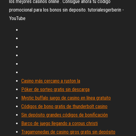
los mejores casinos online . Consigue ahora tu código
promocional para los bonos sin deposito.
tutorialesgerberin -
YouTube
Casino más cercano a ruston la
Póker de sorteo gratis sin descarga
Mystic buffalo juego de casino en línea gratuito
Códigos de bono gratis de thunderbolt casino
Sin depósito grandes códigos de bonificación
Barco de juego llegando a corpus christi
Tragamonedas de casino giros gratis sin depósito