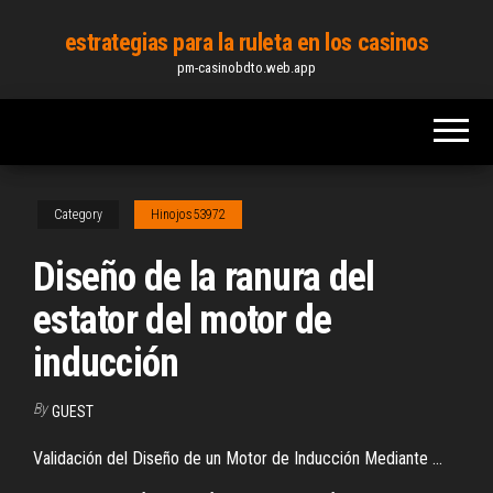
Skip
estrategias para la ruleta en los casinos
to
pm-casinobdto.web.app
the
content
Category
Hinojos53972
Diseño de la ranura del
estator del motor de
inducción
By
GUEST
Validación del Diseño de un Motor de Inducción Mediante ...