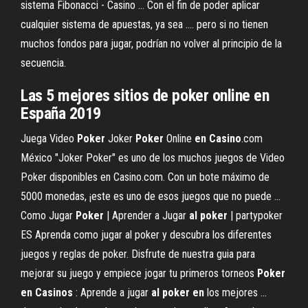
sistema Fibonacci - Casino ... Con el fin de poder aplicar
cualquier sistema de apuestas, ya sea .... pero si no tienen
muchos fondos para jugar, podrían no volver al principio de la
secuencia.
Las 5 mejores sitios de poker online en
España 2019
Juega Video
Poker
Joker
Poker
Online
en
Casino
.com
México "Joker Poker" es uno de los muchos juegos de Video
Poker disponibles en Casino.com. Con un bote máximo de
5000 monedas, ¡este es uno de esos juegos que no puede ...
Como Jugar
Poker
| Aprender a Jugar
al
poker
| partypoker
ES Aprenda como jugar al poker y descubra los diferentes
juegos y reglas de poker. Disfrute de nuestra guia para
mejorar su juego y empiece jogar tu primeros torneos
Poker
en
Casinos
: Aprende a jugar
al
poker
en
los mejores ...