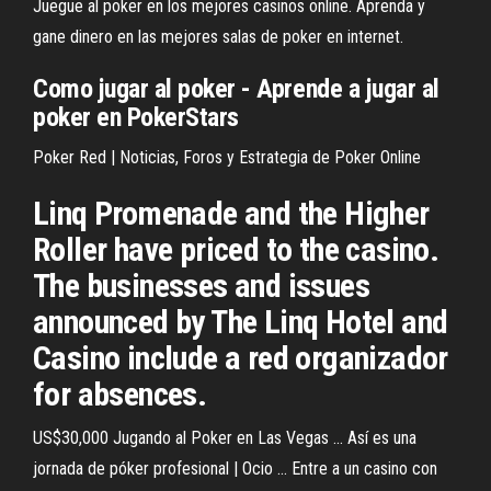
Juegue al poker en los mejores casinos online. Aprenda y
gane dinero en las mejores salas de poker en internet.
Como jugar al poker - Aprende a jugar al
poker en PokerStars
Poker Red | Noticias, Foros y Estrategia de Poker Online
Linq Promenade and the Higher
Roller have priced to the casino.
The businesses and issues
announced by The Linq Hotel and
Casino include a red organizador
for absences.
US$30,000 Jugando al Poker en Las Vegas ... Así es una
jornada de póker profesional | Ocio ... Entre a un casino con