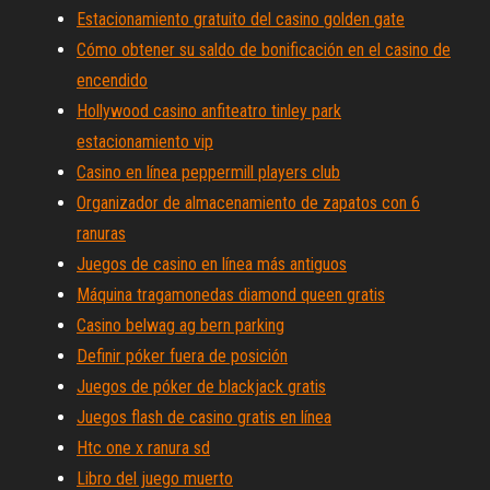
Estacionamiento gratuito del casino golden gate
Cómo obtener su saldo de bonificación en el casino de
encendido
Hollywood casino anfiteatro tinley park
estacionamiento vip
Casino en línea peppermill players club
Organizador de almacenamiento de zapatos con 6
ranuras
Juegos de casino en línea más antiguos
Máquina tragamonedas diamond queen gratis
Casino belwag ag bern parking
Definir póker fuera de posición
Juegos de póker de blackjack gratis
Juegos flash de casino gratis en línea
Htc one x ranura sd
Libro del juego muerto