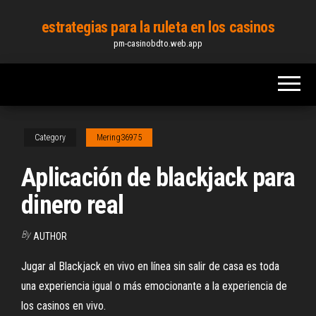
Skip
estrategias para la ruleta en los casinos
to
pm-casinobdto.web.app
the
content
Category
Mering36975
Aplicación de blackjack para
dinero real
By
AUTHOR
Jugar al Blackjack en vivo en línea sin salir de casa es toda
una experiencia igual o más emocionante a la experiencia de
los casinos en vivo.