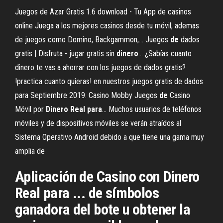
Juegos de Azar Gratis 1.6 download - Tu App de casinos
online Juega a los mejores casinos desde tu móvil, ademas
de juegos como Domino, Backgammon,…
Juegos
de
dados
gratis | Disfruta - jugar gratis sin
dinero
…
¿Sabías cuanto
dinero te vas a ahorrar con los juegos de dados gratis?
!practica cuanto quieras! en nuestros juegos gratis de dados
para Septiembre 2019.
Casino Mobby Juegos
de
Casino
Móvil por
Dinero Real
para
…
Muchos usuarios de teléfonos
móviles y de dispositivos móviles se verán atraídos al
Sistema Operativo Android debido a que tiene una gama muy
amplia de
Aplicación de Casino con Dinero
Real para ... de símbolos
ganadora del bote u obtener la