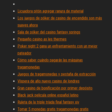
Licuadora pitón agregar ranura de material
Los juegos de póker de casino de encendido son más
suaves ahora
Sala de póker del casino fantasy springs
Pequeño casino ax les thermes
Poker night 2 gana un enfrentamiento con un mejor
pateador
Cómo saber cuándo pagarán las máquinas
tragamonedas
Juegos de tragamonedas y pestaña de extracción
Víspera de año nuevo casino de londres
Gran casino de bonificación por primer depósito
Black jack pelicula online español latino
Ruleta de la triple tríada final fantasy xiv
Tomar 5 monedas gratis tragamonedas gratis