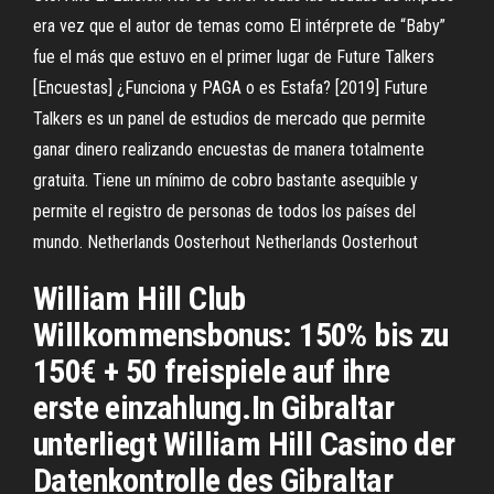
era vez que el autor de temas como El intérprete de “Baby”
fue el más que estuvo en el primer lugar de
Future Talkers
[Encuestas] ¿Funciona y PAGA o es Estafa? [2019]
Future
Talkers es un panel de estudios de mercado que permite
ganar dinero realizando encuestas de manera totalmente
gratuita. Tiene un mínimo de cobro bastante asequible y
permite el registro de personas de todos los países del
mundo.
Netherlands Oosterhout
Netherlands Oosterhout
William Hill Club
Willkommensbonus: 150% bis zu
150€ + 50 freispiele auf ihre
erste einzahlung.In Gibraltar
unterliegt William Hill Casino der
Datenkontrolle des Gibraltar