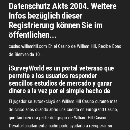
Datenschutz Akts 2004. Weitere
Infos bezüglich dieser
Registrierung können Sie im
öffentlichen...
casino.williamhill.com En el Casino de William Hill, Recibe Bono
de Bienvenida 10 ...
iSurveyWorld es un portal veterano que
permite a los usuarios responder
sencillos estudios de mercado y ganar
dinero a la vez por el simple hecho de
El jugador se autoexcluyó en William Hill Casino durante más
de cinco años cuando abrió una cuenta en Eurogrand Casino,
que también era parte del grupo de William Hill Casino.
Desafortunadamente, nadie pudo ayudarlo a recuperar su