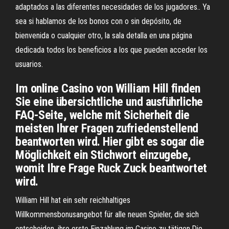
adaptados a las diferentes necesidades de los jugadores.. Ya
sea si hablamos de los bonos con o sin depósito, de
bienvenida o cualquier otro, la sala detalla en una página
dedicada todos los beneficios a los que pueden acceder los
usuarios.
Im online Casino von William Hill finden
Sie eine übersichtliche und ausführliche
FAQ-Seite, welche mit Sicherheit die
meisten Ihrer Fragen zufriedenstellend
beantworten wird. Hier gibt es sogar die
Möglichkeit ein Stichwort einzugebe,
womit Ihre Frage Ruck Zuck beantwortet
wird.
William Hill hat ein sehr reichhaltiges
Willkommensbonusangebot für alle neuen Spieler, die sich
entscheiden, ihre erste Einzahlung im Casino zu tätigen.Die