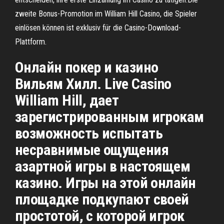
zweite Bonus-Promotion im William Hill Casino, die Spieler
einlösen können ist exklusiv für die Casino-Download-
Plattform.
Онлайн покер и казино
Вильям Хилл. Live Casino
William Hill, дает
зарегистрированным игрокам
возможность испытать
несравнимые ощущения
азартной игры в настоящем
казино. Игры на этой онлайн
площадке подкупают своей
простотой, с которой игрок